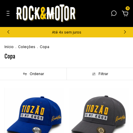
0
Até 4x sem juros
Início
.
Coleções
.
Copa
Copa
Ordenar
Filtrar