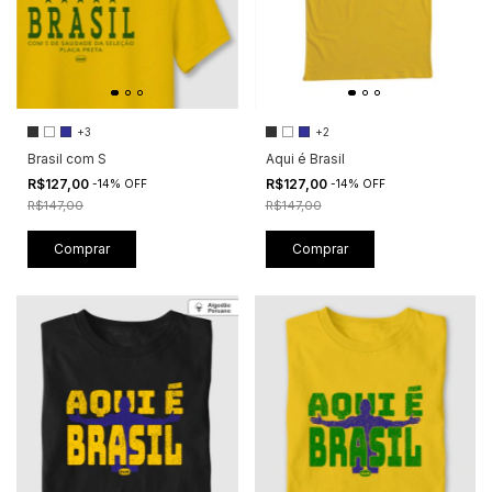
+3
+2
Brasil com S
Aqui é Brasil
R$127,00
R$127,00
-
14
%
OFF
-
14
%
OFF
R$147,00
R$147,00
Comprar
Comprar