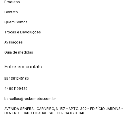
Produtos
Contato
Quem Somos
Trocas e Devoluções
Avaliações
Guia de medidas
Entre em contato
554391245185
44991199429
barcellos@rockemotor.com.br
AVENIDA GENERAL CARNEIRO, N 157 – APTO. 302 – EDIFÍCIO JARDINS –
CENTRO – JABOTICABAL-SP – CEP: 14.870-040