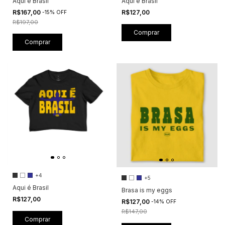
Aqui é Brasil
Aqui é Brasil
R$167,00
R$127,00
-
15
%
OFF
R$197,00
Comprar
Comprar
+4
+5
Aqui é Brasil
Brasa is my eggs
R$127,00
R$127,00
-
14
%
OFF
R$147,00
Comprar