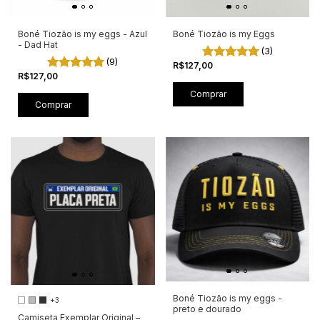
Boné Tiozão is my eggs - Azul
Boné Tiozão is my Eggs
- Dad Hat
(3)
(9)
R$127,00
R$127,00
Boné Tiozão is my eggs -
+3
preto e dourado
Camiseta Exemplar Original –