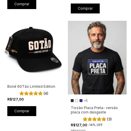
Comprar
Comprar
Boné 60Tão Limited Edition
(4)
R$127,00
+5
Tiozão Placa Preta- versão
placa com desgaste
(3)
R$127,00
-
14
%
OFF
R$147,00