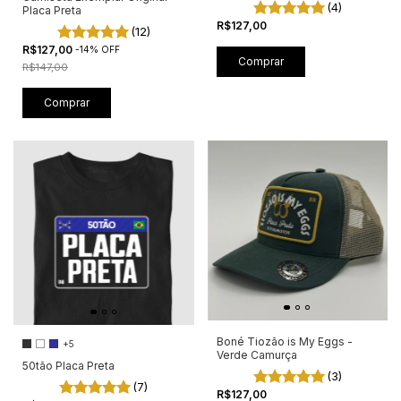
(4)
Placa Preta
R$127,00
(12)
R$127,00
-
14
%
OFF
R$147,00
Comprar
Boné Tiozão is My Eggs -
+5
Verde Camurça
50tão Placa Preta
(3)
(7)
R$127,00