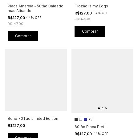
Placa Amarela - 50tão Baleado
Tiozão is my Eggs
mas Atirando
R$127,00
-
14
%
OFF
R$127,00
-
14
%
OFF
R$147,00
R$147,00
Comprar
Comprar
Boné 70Tão Limited Edition
+5
R$127,00
60tão Placa Preta
R$127,00
-
14
%
OFF