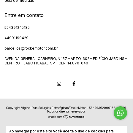
Guia de medidas
Entre em contato
554391245185
44991199429
barcellos@rockemotor.com.br
AVENIDA GENERAL CARNEIRO, N 157 – APTO. 302 – EDIFÍCIO JARDINS –
CENTRO – JABOTICABAL-SP – CEP: 14.870-040
Copyright Viginti Duo Soluções Estratégicas/RockeMotor - 53496912000162 - 2026.
Todos os direitos reservados.
Ao navegar por este site
você aceita o uso de cookies
para