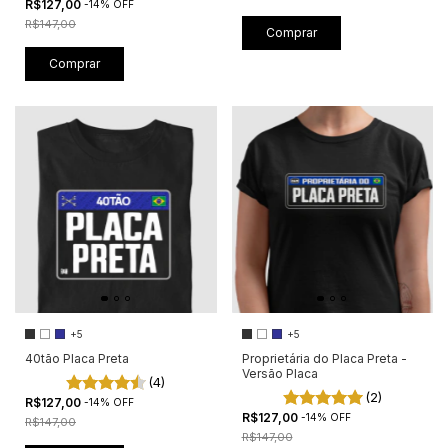
R$127,00
-
14
%
OFF
R$147,00
Comprar
+5
+5
40tão Placa Preta
Proprietária do Placa Preta -
Versão Placa
(4)
(2)
R$127,00
-
14
%
OFF
R$127,00
-
14
%
OFF
R$147,00
R$147,00