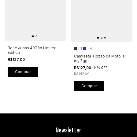
Boné Jeans 40Tão Limited
+4
Edition
Camiseta Tiozão da Moto is
R$127,00
my Eggs
R$127,00
-
14
%
OFF
R$147,00
Comprar
Newsletter