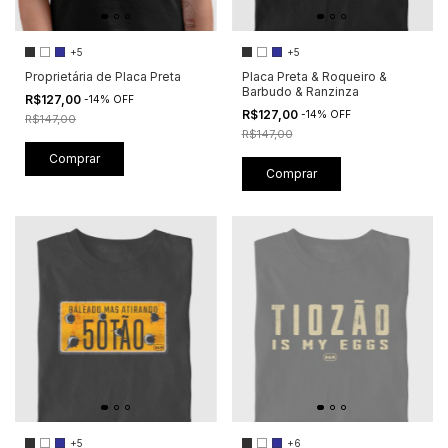
+5
+5
Proprietária de Placa Preta
Placa Preta & Roqueiro &
Barbudo & Ranzinza
R$127,00
-
14
%
OFF
R$127,00
-
14
%
OFF
R$147,00
R$147,00
Comprar
Comprar
+5
+6